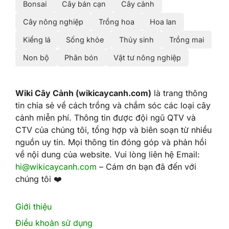
Bonsai
Cây bán cạn
Cây cảnh
Cây nông nghiệp
Trồng hoa
Hoa lan
Kiểng lá
Sống khỏe
Thủy sinh
Trồng mai
Non bộ
Phân bón
Vật tư nông nghiệp
Wiki Cây Cảnh (wikicaycanh.com)
là trang thông
tin chia sẻ về cách trồng và chắm sóc các loại cây
cảnh miễn phí. Thông tin được đội ngũ QTV và
CTV của chúng tôi, tổng hợp và biên soạn từ nhiều
nguồn uy tín. Mọi thông tin đóng góp và phản hồi
về nội dung của website. Vui lòng liên hệ Email:
hi@wikicaycanh.com
– Cám ơn bạn đã đến với
chúng tôi ❤️
Giới thiệu
Điều khoản sử dụng