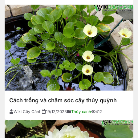
Cách trồng và chăm sóc cây thủy quỳnh
Wiki Cây Cảnh
19/12/2023
Thủy canh
412