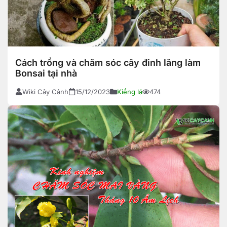
Cách trồng và chăm sóc cây đinh lăng làm
Bonsai tại nhà
Wiki Cây Cảnh
15/12/2023
Kiểng lá
474