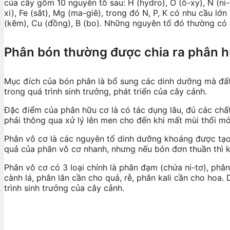
của cây gồm 10 nguyên tố sau: H (hydro), O (ô-xy), N (ni-tơ
xi), Fe (sắt), Mg (ma-giê), trong đó N, P, K có nhu cầu lớ
(kẽm), Cu (đồng), B (bo). Những nguyên tố đó thường có 
Phân bón thường được chia ra phân h
Mục đích của bón phân là bổ sung các dinh dưỡng mà đất 
trong quá trình sinh trưởng, phát triển của cây cảnh.
Đặc điểm của phân hữu cơ là có tác dụng lâu, đủ các chất
phải thông qua xử lý lên men cho đến khi mất mùi thối mớ
Phân vô cơ là các nguyên tố dinh dưỡng khoáng được tạo
quả của phân vô cơ nhanh, nhưng nếu bón đơn thuần thì 
Phân vô cơ có 3 loại chính là phân đạm (chứa ni-tơ), phân
cành lá, phân lân cần cho quả, rễ, phân kali cần cho hoa. 
trình sinh trưởng của cây cảnh.