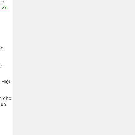
an-
:
Zn
ng
g,
 Hiệu
n cho
quá