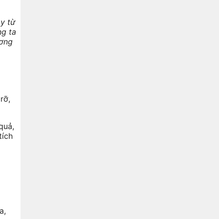
ây từ
ng ta
ương
rỡ,
quả,
tích
a,