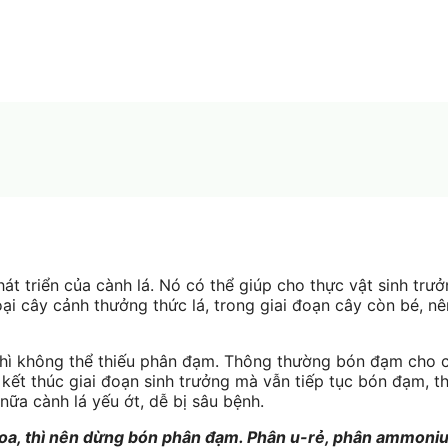
t triển của cành lá. Nó có thể giúp cho thực vật sinh trư
oại cây cảnh thưởng thức lá, trong giai đoạn cây còn bé, n
g thì không thể thiếu phân đạm. Thông thường bón đạm cho 
ết thúc giai đoạn sinh trưởng mà vẫn tiếp tục bón đạm, th
nữa cành lá yếu ớt, dễ bị sâu bệnh.
 hoa, thì nên dừng bón phân đạm. Phân u-rẻ, phân ammoni