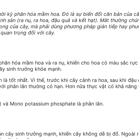
thời kỳ phân hóa mầm hoa. Đó là sự biến đổi căn bản của c
inh sản (ra nụ, ra hoa, đậu quả và kết hạt). Mắt thường chú
rong của cây, mà phải dùng phương pháp gián tiếp hay ph
quan trọng đối với cây.
 phân hóa mầm hoa và ra nụ, khiến cho hoa có màu sắc rực 
cây sinh trưởng khỏe mạnh.
là tốt nhất. Vì thế, trước khi cây cảnh ra hoa, sau khi đậu 
với phân lân thường có hạn. Hơn nữa thực vật có khả năng 
át và Mono potassium phosphate là phân lân.
ân cây sinh trưởng mạnh, khiến cây không dễ bị đổ. Ngoài r