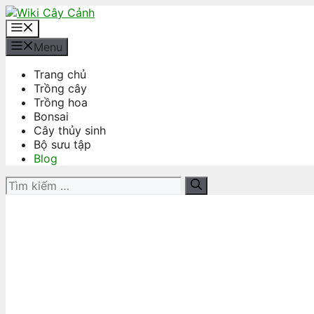
Chuyển
đến
Menu
nội
Menu
dung
Trang chủ
Trồng cây
Trồng hoa
Bonsai
Cây thủy sinh
Bộ sưu tập
Blog
Tìm
kiếm
cho: