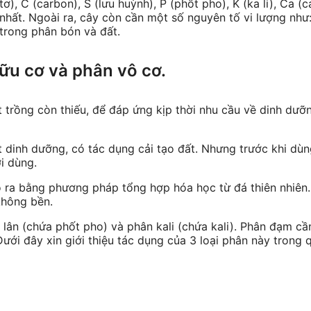
), C (carbon), S (lưu huỳnh), P (phốt pho), K (ka li), Ca (c
n nhất. Ngoài ra, cây còn cần một số nguyên tố vi lượng như
trong phân bón và đất.
ữu cơ và phân vô cơ.
trồng còn thiếu, để đáp ứng kịp thời nhu cầu về dinh dưỡ
 dinh dưỡng, có tác dụng cải tạo đất. Nhưng trước khi dùn
i dùng.
 ra bằng phương pháp tổng hợp hóa học từ đá thiên nhiên.
không bền.
 lân (chứa phốt pho) và phân kali (chứa kali). Phân đạm cầ
Dưới đây xin giới thiệu tác dụng của 3 loại phân này trong 