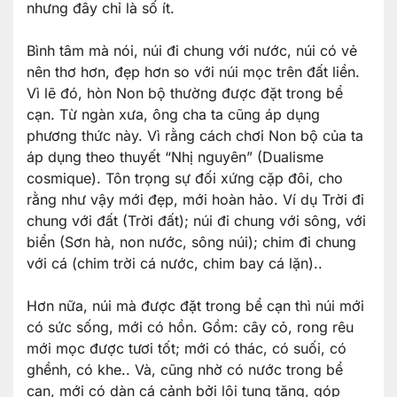
nhưng đây chỉ là số ít.
Bình tâm mà nói, núi đi chung với nước, núi có vẻ
nên thơ hơn, đẹp hơn so với núi mọc trên đất liền.
Vì lẽ đó, hòn Non bộ thường được đặt trong bể
cạn. Từ ngàn xưa, ông cha ta cũng áp dụng
phương thức này. Vì rằng cách chơi Non bộ của ta
áp dụng theo thuyết “Nhị nguyên” (Dualisme
cosmique). Tôn trọng sự đối xứng cặp đôi, cho
rằng như vậy mới đẹp, mới hoàn hảo. Ví dụ Trời đi
chung với đất (Trời đất); núi đi chung với sông, với
biển (Sơn hà, non nước, sông núi); chim đi chung
với cá (chim trời cá nước, chim bay cá lặn)..
Hơn nữa, núi mà được đặt trong bể cạn thì núi mới
có sức sống, mới có hồn. Gồm: cây cỏ, rong rêu
mới mọc được tươi tốt; mới có thác, có suối, có
ghềnh, có khe.. Và, cũng nhờ có nước trong bể
cạn, mới có dàn cá cảnh bởi lội tung tăng, góp