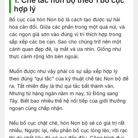
1. Chế tác non bộ theo 1 bố cục
hợp lý
Bố cục của hòn Non bộ là cách tạo được sự hài
hòa cân đối. Giữa các phần trong một quả núi, và
các ngọn giả sơn vào đúng vị trí thích hợp trong
sắp xếp các be cạn. Sao cho chúng trở nên một
cảnh quan đẹp đẽ, lạ mắt và ưa nhìn. Giống như
thực cảnh rộng lớn bên ngoài.
Muốn được như vậy phải có sự sắp xếp hợp lý
theo đúng “qui tắc” của kỹ thuật chế tác Non bộ đề
ra. Tất nhiên đây là thứ qui tắc bất thành văn.
Nhưng từ hàng ngàn năm m nay, từ Đông sang
Tây. Biết bao nhiêu thế hệ nối tiếp của giới thưởng
ngoạn cùng chấp nhận.
Nếu bố cục chặt chẽ, hòn Non bộ sẽ có giá trị rất
nhiều. Ngược lại, nếu phần bố cục lỏng lẻo, rời rạc
thì dù chất liệu đá có quí đến đâu. Công trình đục