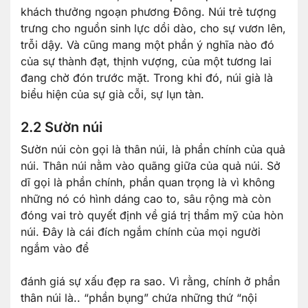
khách thưởng ngoạn phương Đông. Núi trẻ tượng
trưng cho nguồn sinh lực dồi dào, cho sự vươn lên,
trỗi dậy. Và cũng mang một phần ý nghĩa nào đó
của sự thành đạt, thịnh vượng, của một tương lai
đang chờ đón trước mặt. Trong khi đó, núi già là
biểu hiện của sự già cỗi, sự lụn tàn.
2.2 Sườn núi
Sườn núi còn gọi là thân núi, là phần chính của quả
núi. Thân núi nằm vào quãng giữa của quả núi. Sở
dĩ gọi là phần chính, phần quan trọng là vì không
những nó có hình dáng cao to, sâu rộng mà còn
đóng vai trò quyết định về giá trị thẩm mỹ của hòn
núi. Đây là cái đích ngắm chính của mọi người
ngắm vào để
đánh giá sự xấu đẹp ra sao. Vì rằng, chính ở phần
thân núi là.. “phần bụng” chứa những thứ “nội