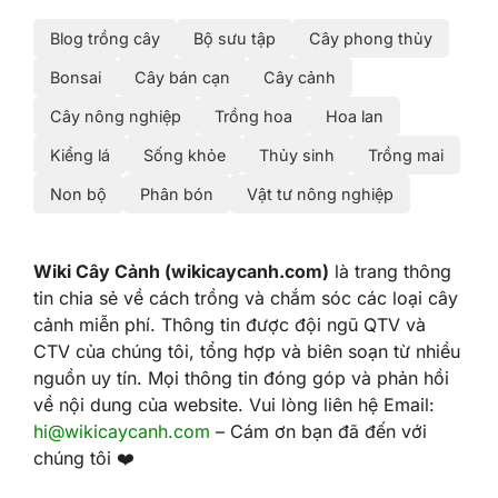
Blog trồng cây
Bộ sưu tập
Cây phong thủy
Bonsai
Cây bán cạn
Cây cảnh
Cây nông nghiệp
Trồng hoa
Hoa lan
Kiểng lá
Sống khỏe
Thủy sinh
Trồng mai
Non bộ
Phân bón
Vật tư nông nghiệp
Wiki Cây Cảnh (wikicaycanh.com)
là trang thông
tin chia sẻ về cách trồng và chắm sóc các loại cây
cảnh miễn phí. Thông tin được đội ngũ QTV và
CTV của chúng tôi, tổng hợp và biên soạn từ nhiều
nguồn uy tín. Mọi thông tin đóng góp và phản hồi
về nội dung của website. Vui lòng liên hệ Email:
hi@wikicaycanh.com
– Cám ơn bạn đã đến với
chúng tôi ❤️