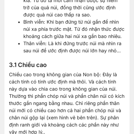
kia. Từ đó ta mới cảm nhận được sự hiểm
trở của quả núi, đồng thời cũng ước định
được quả núi cao thấp ra sao.
Bình viễn: Khi bạn đứng từ núi gần để nhìn
núi xa phía trước mặt. Từ đó nhận thức được
khoảng cách giữa hai núi xa gần bao nhiêu.
Thân viễn: Là khi đứng trước núi mà nhìn ra
sau núi để ước định được núi lớn hay nhỏ…
3.1 Chiều cao
Chiều cao trong không gian của Non bộ: Đây là
cách tính có tính ước định mà thôi. Và cách tính
này dựa vào chia cao trong không gian của núi.
Thường thì phần chóp núi và phần chân núi có kích
thước gần ngang bằng nhau. Chỉ riêng phần thân
núi mới có chiều cao hơn cả hai phần chóp núi và
chân núi gộp lại (xem hình vẽ bên trên). Sự phân
định ranh giới và khoảng cách các phần này như
vậy mới hợp lý..