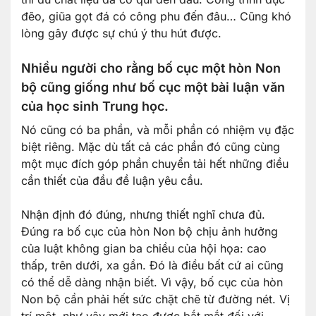
đẽo, giũa gọt đá có công phu đến đâu… Cũng khó
lòng gây được sự chú ý thu hút được.
Nhiều người cho rằng bố cục một hòn Non
bộ cũng giống như bố cục một bài luận văn
của học sinh Trung học.
Nó cũng có ba phần, và mỗi phần có nhiệm vụ đặc
biệt riêng. Mặc dù tất cả các phần đó cũng cùng
một mục đích góp phần chuyển tải hết những điều
cần thiết của đầu đề luận yêu cầu.
Nhận định đó đúng, nhưng thiết nghĩ chưa đủ.
Đúng ra bố cục của hòn Non bộ chịu ảnh hưởng
của luật không gian ba chiều của hội họa: cao
thấp, trên dưới, xa gần. Đó là điều bất cứ ai cũng
có thể dễ dàng nhận biết. Vì vậy, bố cục của hòn
Non bộ cần phải hết sức chặt chẽ từ đường nét. Vị
trí một, như vậy mới tạo được bắt mắt đối với