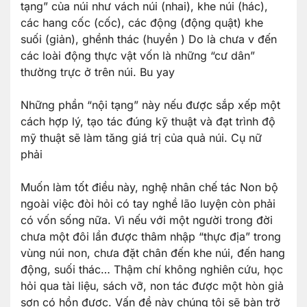
tạng” của núi như vách núi (nhai), khe núi (hác),
các hang cốc (cốc), các động (động quật) khe
suối (giản), ghềnh thác (huyền ) Do là chưa v đến
các loài động thực vật vốn là những “cư dân”
thường trực ở trên núi. Bu yay
Những phần “nội tạng” này nếu được sắp xếp một
cách hợp lý, tạo tác đúng kỹ thuật và đạt trình độ
mỹ thuật sẽ làm tăng giá trị của quả núi. Cụ nữ
phải
Muốn làm tốt điều này, nghệ nhân chế tác Non bộ
ngoài việc đòi hỏi có tay nghề lão luyện còn phải
có vốn sống nữa. Vì nếu với một người trong đời
chưa một đôi lần được thâm nhập “thực địa” trong
vùng núi non, chưa đặt chân đến khe núi, đến hang
động, suối thác… Thậm chí không nghiên cứu, học
hỏi qua tài liệu, sách vỡ, non tác được một hòn giả
sơn có hồn được. Vấn đề này chúng tôi sẽ bàn trở