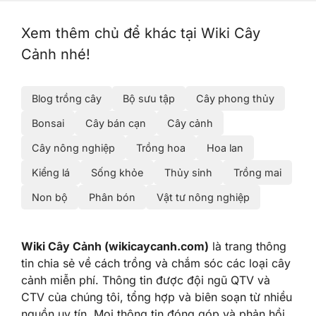
Xem thêm chủ để khác tại Wiki Cây
Cảnh nhé!
Blog trồng cây
Bộ sưu tập
Cây phong thủy
Bonsai
Cây bán cạn
Cây cảnh
Cây nông nghiệp
Trồng hoa
Hoa lan
Kiểng lá
Sống khỏe
Thủy sinh
Trồng mai
Non bộ
Phân bón
Vật tư nông nghiệp
Wiki Cây Cảnh (wikicaycanh.com)
là trang thông
tin chia sẻ về cách trồng và chắm sóc các loại cây
cảnh miễn phí. Thông tin được đội ngũ QTV và
CTV của chúng tôi, tổng hợp và biên soạn từ nhiều
nguồn uy tín. Mọi thông tin đóng góp và phản hồi