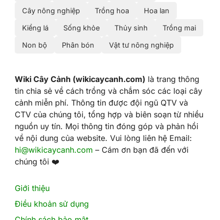
Cây nông nghiệp
Trồng hoa
Hoa lan
Kiểng lá
Sống khỏe
Thủy sinh
Trồng mai
Non bộ
Phân bón
Vật tư nông nghiệp
Wiki Cây Cảnh (wikicaycanh.com)
là trang thông
tin chia sẻ về cách trồng và chắm sóc các loại cây
cảnh miễn phí. Thông tin được đội ngũ QTV và
CTV của chúng tôi, tổng hợp và biên soạn từ nhiều
nguồn uy tín. Mọi thông tin đóng góp và phản hồi
về nội dung của website. Vui lòng liên hệ Email:
hi@wikicaycanh.com
– Cám ơn bạn đã đến với
chúng tôi ❤️
Giới thiệu
Điều khoản sử dụng
Chính sách bảo mật