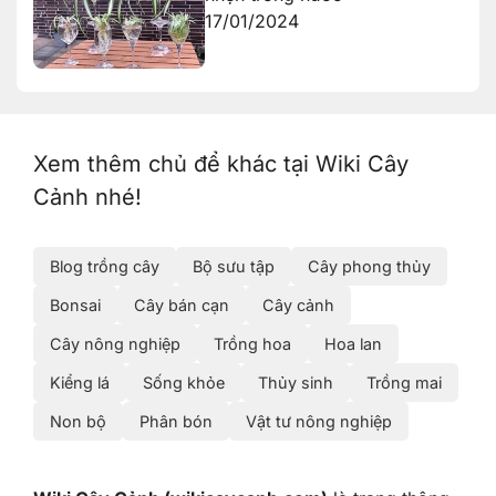
17/01/2024
Xem thêm chủ để khác tại Wiki Cây
Cảnh nhé!
Blog trồng cây
Bộ sưu tập
Cây phong thủy
Bonsai
Cây bán cạn
Cây cảnh
Cây nông nghiệp
Trồng hoa
Hoa lan
Kiểng lá
Sống khỏe
Thủy sinh
Trồng mai
Non bộ
Phân bón
Vật tư nông nghiệp