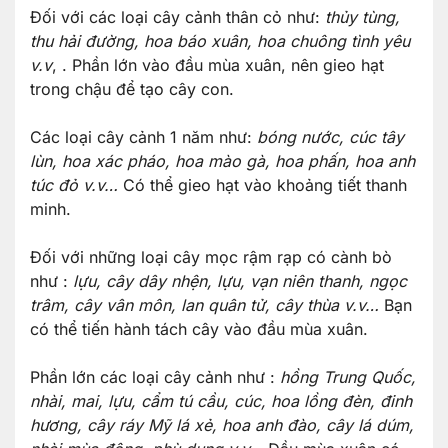
Đối với các loại cây cảnh thân cỏ như:
thủy tùng,
thu hải đường, hoa báo xuân, hoa chuông tình yêu
v.v
, . Phần lớn vào đầu mùa xuân, nên gieo hạt
trong chậu để tạo cây con.
Các loại cây cảnh 1 năm như:
bóng nước, cúc tây
lùn, hoa xác pháo, hoa mào gà, hoa phấn, hoa anh
túc đỏ v.v…
Có thể gieo hạt vào khoảng tiết thanh
minh.
Đối với những loại cây mọc rậm rạp có cành bò
như :
lựu, cây dây nhện, lựu, vạn niên thanh, ngọc
trâm, cây vân môn, lan quân tử, cây thùa v.v…
Bạn
có thể tiến hành tách cây vào đầu mùa xuân.
Phần lớn các loại cây cảnh như :
hồng Trung Quốc,
nhài, mai, lựu, cẩm tú cầu, cúc, hoa lồng đèn, đinh
hương, cây ráy Mỹ lá xẻ, hoa anh đào, cây lá dúm,