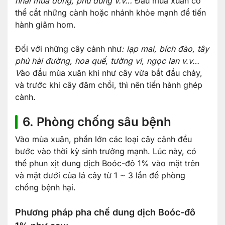
nhài mùa đông, phù dung v.v…
Đầu mùa xuân có
thể cắt những cành hoặc nhánh khỏe mạnh để tiến
hành giâm hom.
Đối với những cây cảnh như
: lạp mai, bích đào, tây
phủ hải đường, hoa quế, tường vi, ngọc lan v.v…
V
ào đầu mùa xuân khi như cây vừa bắt đầu chảy,
và trước khi cây đâm chồi, thì nên tiến hành ghép
cành.
6. Phòng chống sâu bệnh
Vào mùa xuân, phần lớn các loại cây cảnh đều
bước vào thời kỳ sinh trưởng mạnh. Lúc này, có
thể phun xịt dung dịch Boóc-đô 1% vào mặt trên
và mặt dưới của lá cây từ 1 ~ 3 lần để phòng
chống bệnh hại.
Phương pháp pha chế dung dịch Boóc-đô