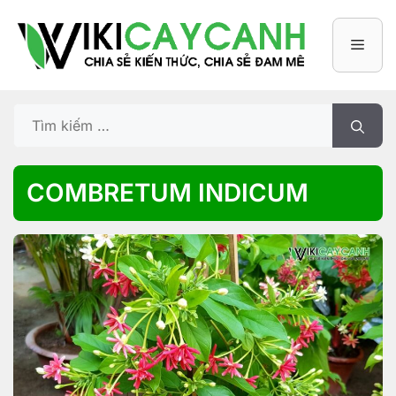
Chuyển
đến
Men
nội
dung
Tìm
kiếm
cho:
COMBRETUM INDICUM